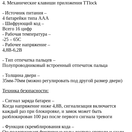
4. Механические клавиши приложения TTlock
- Источник питания –
4 батарейки типа ААА
- Шифрующий код –
Всего 16 цифр
- Рабочая температура –
-25 – 65С
- Рабочее напряжение –
4,8В-6,2В
- Тип отпечатка пальцев –
Полупроводниковый встроенный отпечаток пальца
- Толщина двери –
35мм-70мм (можно регулировать под другой размер двери)
Техника безопасности:
- Сигнал заряда батареи –
Когда напряжение ниже 4,8В, сигнализация включается
каждый раз при блокировке, и замок может быть
разблокирован 100 раз после первого сигнала тревоги
- Функция скремблирования кода –
Он поддерживает фиктивные коды доступа спереди и сзади,