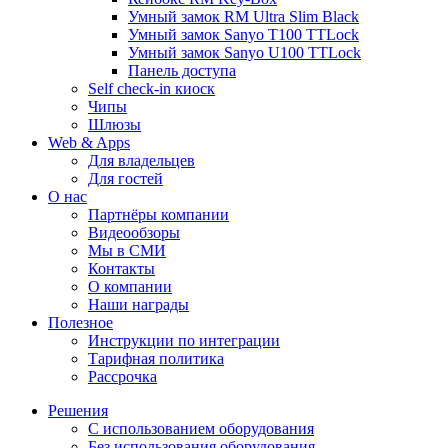
Умный замок RM Ultra Slim Black
Умный замок Sanyo T100 TTLock
Умный замок Sanyo U100 TTLock
Панель доступа
Self check-in киоск
Чипы
Шлюзы
Web & Apps
Для владельцев
Для гостей
О нас
Партнёры компании
Видеообзоры
Мы в СМИ
Контакты
О компании
Наши награды
Полезное
Инструкции по интеграции
Тарифная политика
Рассрочка
Решения
С использованием оборудования
Без использования оборудования