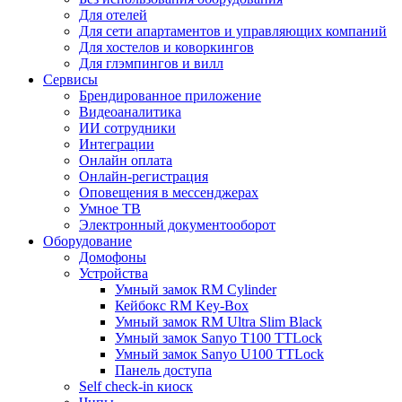
Для отелей
Для сети апартаментов и управляющих компаний
Для хостелов и коворкингов
Для глэмпингов и вилл
Сервисы
Брендированное приложение
Видеоаналитика
ИИ сотрудники
Интеграции​​​​​​​
Онлайн оплата
Онлайн-регистрация
Оповещения в мессенджерах
Умное ТВ
Электронный документооборот
Оборудование
Домофоны
Устройства
Умный замок RM Cylinder
Кейбокс RM Key-Box
Умный замок RM Ultra Slim Black
Умный замок Sanyo T100 TTLock
Умный замок Sanyo U100 TTLock
Панель доступа
Self check-in киоск