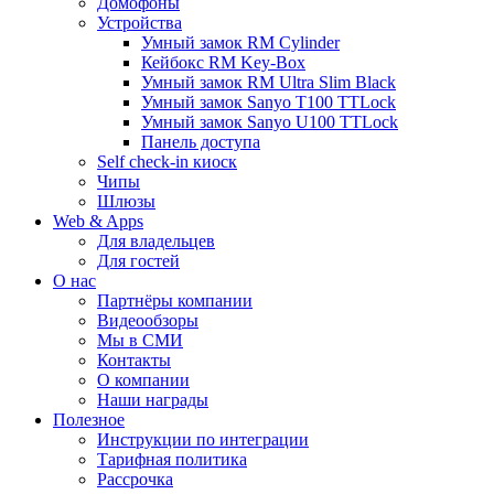
Домофоны
Устройства
Умный замок RM Cylinder
Кейбокс RM Key-Box
Умный замок RM Ultra Slim Black
Умный замок Sanyo T100 TTLock
Умный замок Sanyo U100 TTLock
Панель доступа
Self check-in киоск
Чипы
Шлюзы
Web & Apps
Для владельцев
Для гостей
О нас
Партнёры компании
Видеообзоры
Мы в СМИ
Контакты
О компании
Наши награды
Полезное
Инструкции по интеграции
Тарифная политика
Рассрочка