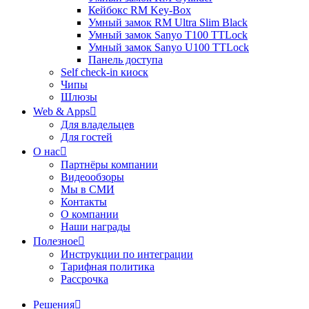
Кейбокс RM Key-Box
Умный замок RM Ultra Slim Black
Умный замок Sanyo T100 TTLock
Умный замок Sanyo U100 TTLock
Панель доступа
Self check-in киоск
Чипы
Шлюзы
Web & Apps
Для владельцев
Для гостей
О нас
Партнёры компании
Видеообзоры
Мы в СМИ
Контакты
О компании
Наши награды
Полезное
Инструкции по интеграции
Тарифная политика
Рассрочка
Решения