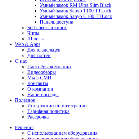
Умный замок RM Ultra Slim Black
Умный замок Sanyo T100 TTLock
Умный замок Sanyo U100 TTLock
Панель доступа
Self check-in киоск
Чипы
Шлюзы
Web & Apps
Для владельцев
Для гостей
О нас
Партнёры компании
Видеообзоры
Мы в СМИ
Контакты
О компании
Наши награды
Полезное
Инструкции по интеграции
Тарифная политика
Рассрочка
Решения
С использованием оборудования
Без использования оборудования