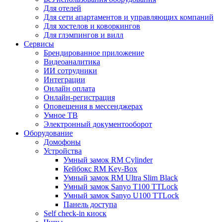
Для отелей
Для сети апартаментов и управляющих компаний
Для хостелов и коворкингов
Для глэмпингов и вилл
Сервисы
Брендированное приложение
Видеоаналитика
ИИ сотрудники
Интеграции​​​​​​​
Онлайн оплата
Онлайн-регистрация
Оповещения в мессенджерах
Умное ТВ
Электронный документооборот
Оборудование
Домофоны
Устройства
Умный замок RM Cylinder
Кейбокс RM Key-Box
Умный замок RM Ultra Slim Black
Умный замок Sanyo T100 TTLock
Умный замок Sanyo U100 TTLock
Панель доступа
Self check-in киоск